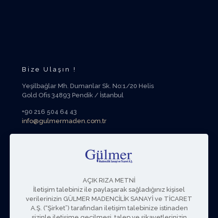
Bize Ulaşın !
Yeşilbağlar Mh. Dumanlar Sk. No:1/20 Helis
Gold Ofis 34893 Pendik / İstanbul
+90 216 504 64 43
info@gulmermaden.com.tr
Sosyal Medya
AÇIK RIZA METNİ
İletişim talebiniz ile paylaşarak sağladığınız kişisel
verilerinizin GÜLMER MADENCİLİK SANAYİ ve TİCARET
A.Ş. (“Şirket”) tarafından iletişim talebinize istinaden
sizinle iletişime geçilmesi, talep ve şikayetlerinizin